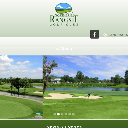
LANGUAGES
ENGLISH
Menu
日本語
News & Events